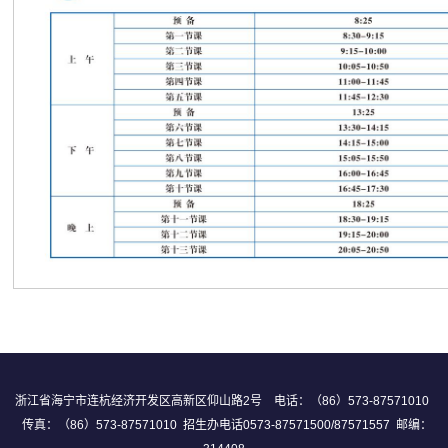
浙江省海宁市连杭经济开发区高新区仰山路2号 电话：（86）573-87571010
传真：（86）573-87571010 招生办电话0573-87571500/87571557 邮编：