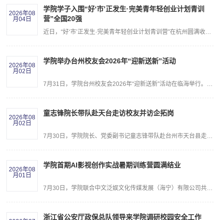
学院学子入围“好‘市’正发生·完美青年轻创业计划青训
2026年08
营”全国20强
月04日
近日，“好‘市’正发生·完美青年轻创业计划青训营”在杭州圆满收官。学院学子唐越携“靛染布韵”蓝印花布非遗创新项目成功入选全国20强。本次活动由中国青年创业就业基金会、共青团浙江省委指导，共青团杭州市委、浙江省青年创业就业基金会等联合主办，面向广大青年创业者遴选优质创业项目。活动吸引百余组创业团队报名，经多轮筛选，最终20支优秀青年创业队伍进入线下集训。青训营设置项目路演、专家问诊、创业专题实训等环节...
学院举办台州校友会2026年“迎新送新”活动
2026年08
月02日
7月31日，学院台州校友会2026年“迎新送新”活动在临海举行。学院院长、党委副书记童志锋，校友会执行会长伏晓红，学工部、文设学院负责人，台州校友会秘书长张翔，副会长叶璐璐、陈凯笛、陈江涛、胡洋铭，临海校友会会长胡正亦，秘书长翁凯迪，副会长章徐赟、杜卢星，优秀校友代表，2026级台州籍新生及家长代表共30余人齐聚千年府城，共叙师友情谊、共启新生征程。童志锋在致辞中向与会校友、新生及家长表示热烈欢迎和衷心感谢...
童志锋院长带队赴天台走访校友并访企拓岗
2026年08
月02日
7月30日，学院院长、党委副书记童志锋带队赴台州市天台县走访校友并开展校地合作座谈与访企拓岗，受到广大校友及校友单位领导的热情接待。童志锋一行来到天台县坦头镇，与镇领导班子开展校地合作座谈。坦头镇党委书记洪天兵，镇人大主席陈霞，镇班子成员，学院校友吕超龙、陈翔、叶娜汝等人参加座谈会。童志锋感谢坦头镇党委对校友的关心与培养，并详细介绍了学院办学历史、办学特色、“十五五”期间推动办学向产业逻辑转变的举...
学院首期AI影视创作实战暑期训练营圆满结业
2026年08
月01日
7月30日，学院联合中文泛娱文化传媒发展（海宁）有限公司共同举办的首期“AI影视创作”实战训练营顺利结业，学院党委副书记胡国庭、中文泛娱创始人李琼雪、长三角（浙江）人工智能研究院秘书长江佩涛等出席结业仪式。本次实训采用“2天行业公开课+3天专项精讲+1个月全程实操”的阶梯式培养方案，面向全院开放招募，共有百余名学生报名参训。中文泛娱派出企业一线骨干师资驻校教学，课程紧贴市场真实项目需求，围绕五大实用创作...
浙江省公安厅政保总队领导来学院调研校园安全工作