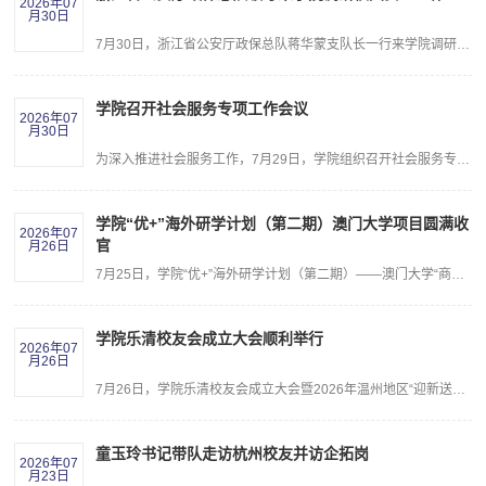
2026年07
月30日
7月30日，浙江省公安厅政保总队蒋华蒙支队长一行来学院调研校园安全工作，嘉兴市公安局领导汪新汉、政保支队支队长黄贤华，海宁市公安局政委钮震山、政保大队负责人、长安派出所负责人陪同调研，学院党委书记童玉玲、副院长张书铭，安保部、平安驿站负责人参加调研。学院领导感谢公安部门对学院校园安全工作给予的大力支持，介绍了学院在平安校园建设、校警共建等方面的工作。相关部门负责人汇报了学院在筑牢意识形态安全防线、...
学院召开社会服务专项工作会议
2026年07
月30日
为深入推进社会服务工作，7月29日，学院组织召开社会服务专项工作会议。学院全体领导班子成员出席会议，党院办、教务部、学工部、人力部、科技部、社会合作部、资产管理部以及各二级教学单位主要负责人参加。会议由学院院长、党委副书记童志锋主持。会上，社会合作部、教务部、学工部、科技部、创业学院依次汇报了上半年学院社会服务工作各项目标任务完成情况及下半年工作安排。二级教学单位先后汇报了各自社会服务工作的推进成...
学院“优+”海外研学计划（第二期）澳门大学项目圆满收
2026年07
官
月26日
7月25日，学院“优+”海外研学计划（第二期）——澳门大学“商务沟通与领导力”研学项目圆满收官。本期项目遴选17名优秀学生赴澳门大学开展为期七天的沉浸式访学，指导教师全程随行带队。研修期间，同学们深度参与全英文国际化课堂，在澳门大学资深教授、行业实务专家的授课指导下系统研习商务沟通、综合领导力核心课程，切实夯实专业功底，有效锤炼跨文化交流综合能力。澳门大学持续进修中心主任、工商管理学院市场学教授、校...
学院乐清校友会成立大会顺利举行
2026年07
月26日
7月26日，学院乐清校友会成立大会暨2026年温州地区“迎新送新”座谈会在温州乐清隆重举行。学院纪委书记方咏、校友会执行会长伏晓红，工商管理学院、校友办相关负责人，温州地区校友代表、2026届温州籍毕业生代表、2026级温州新生及家长50余人共聚一堂，共同见证这一重要时刻。方咏对大会的召开表示祝贺，对致力于筹备乐清校友会成立工作和支持母校发展与建设的校友们表示衷心的感谢。她指出，乐清是“温州模式”的重要发源地，...
童玉玲书记带队走访杭州校友并访企拓岗
2026年07
月23日