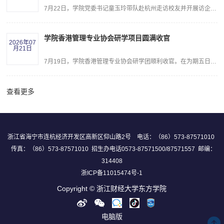
7月22日，学院党委书记童玉玲带队赴杭州走访校友并开展访企拓岗专项行动，受到2004届工商管理专业校友、网经社总编辑、电子商务研究中心主任曹磊，2009届财政学专业校友、杭州市滨江区综合行政执法局副局长来佳琪，2012届金融学专业校友、中国光大银行杭州拱宸支行行长胡铮以及2016届财务管理专业校友、杭州奥林装饰工程有限公司人事负责人林吉星的热情接待。童玉玲代表学院向校友们致以诚挚问候，对校友们在不同领域取得的成就...
学院香港管理专业协会研学项目圆满收官
2026年07
月21日
7月19日，学院香港管理专业协会研学团顺利收官。在为期五日的行程中，同学们先后走进AIA Tower、香港管理专业协会、香港大学、香港科技大学，围绕金融科技、数字营销、战略人力资源管理、可持续发展等前沿领域，开展了一系列专题研习与深度交流。本研学项目坚持理论研习与行业实践深度融合，课程体系覆盖金融底层逻辑、绿色发展转型战略、数字化营销实操、战略性人力资源管理等多元核心板块。学员通过企业实地参访、专题工作坊...
查看更多
浙江省海宁市连杭经济开发区高新区仰山路2号 电话：（86）573-87571010
传真：（86）573-87571010 招生办电话0573-87571500/87571557 邮编：
314408
浙ICP备11015474号-1
Copyright © 浙江财经大学东方学院
电脑版