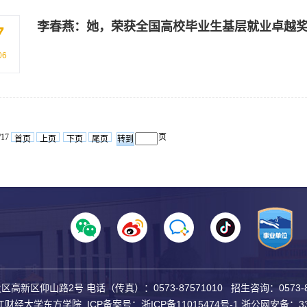
李春燕：她，荣获全国高校毕业生基层就业卓越奖
7
06
/17
页
首页
上页
下页
尾页
区仰山路2号 电话（传真）：0573-87571010 招生咨询：0573-87
 © 浙江财经大学东方学院
ICP备案号：浙ICP备11015474号-1
浙公网安备
：
3