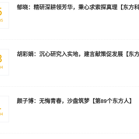
郁晓：精研深耕领芳华，秉心求索探真理【东方
5
05
胡彩娟：沉心研究入实地，建言献策促发展【东
8
04
颜子博：无悔青春，沙盘筑梦【第89个东方人】
1
04