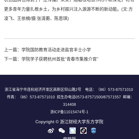
更多青年力量扎根乡土，为乡村振兴注入源源不断的新动能。(文:方
凌飞、王依楠/摄:张清蘅、陈恩琪)
上一篇：
学院国防教育活动走进盐官丰士小学
下一篇：
学院学子获聘杭州首批“青春市集推介官”
浙江省海宁市连杭经济开发区高新区仰山路2号 电话：（86）573-87571010
传真：（86）573-87571010 招生办电话0573-87571500/87571557 邮编：
314408
浙ICP备11015474号-1
Copyright © 浙江财经大学东方学院